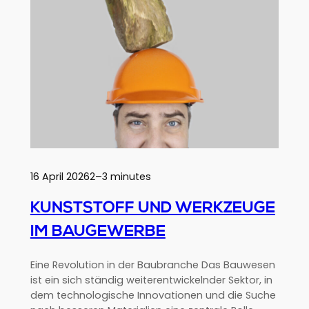
für
Fahrräder,
Kajaks
und
Skier
16 April 2026
2–3 minutes
KUNSTSTOFF UND WERKZEUGE
IM BAUGEWERBE
Eine Revolution in der Baubranche Das Bauwesen
ist ein sich ständig weiterentwickelnder Sektor, in
dem technologische Innovationen und die Suche