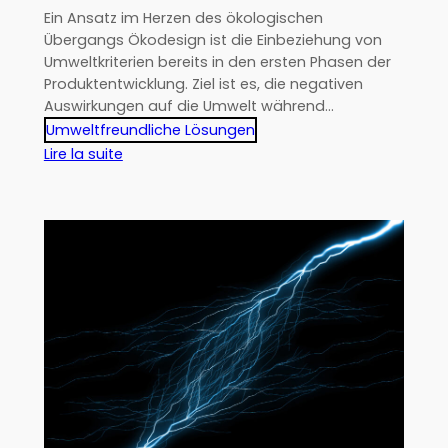
Umgebungen
Ein Ansatz im Herzen des ökologischen
Übergangs Ökodesign ist die Einbeziehung von
Umweltkriterien bereits in den ersten Phasen der
Produktentwicklung. Ziel ist es, die negativen
Auswirkungen auf die Umwelt während…
Umweltfreundliche Lösungen
:
Lire la suite
Was
ist
Ökodesign?