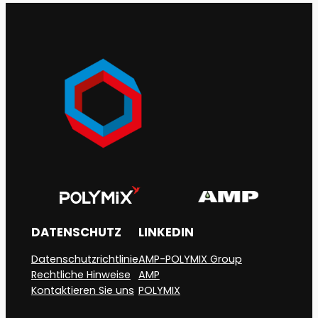
Arbeit
in
der
Kunststoffindustrie
von
morgen:
Trends
und
Perspektiven
DATENSCHUTZ
LINKEDIN
Datenschutzrichtlinie
AMP-POLYMIX Group
Rechtliche Hinweise
AMP
Kontaktieren Sie uns
POLYMIX