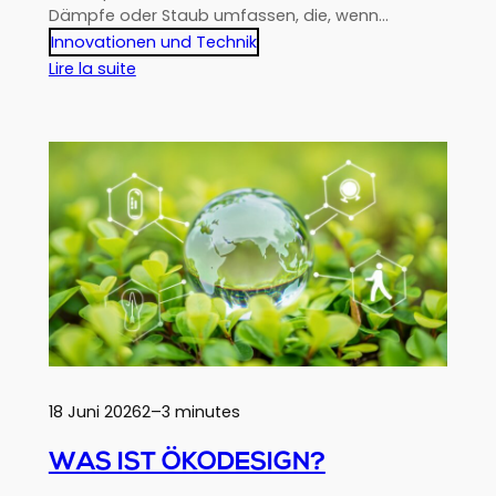
Dämpfe oder Staub umfassen, die, wenn…
Innovationen und Technik
:
Lire la suite
Kunststoffe
in
der
Industrie
und
in
ATEX-
Umgebungen:
Gewährleistung
von
Isolierung,
elektrischer
Leitung
und
18 Juni 2026
2–3 minutes
Schutz
in
WAS IST ÖKODESIGN?
kritischen