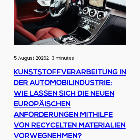
5 August 2026
2–3 minutes
KUNSTSTOFFVERARBEITUNG IN
DER AUTOMOBILINDUSTRIE:
WIE LASSEN SICH DIE NEUEN
EUROPÄISCHEN
ANFORDERUNGEN MITHILFE
VON RECYCELTEN MATERIALIEN
VORWEGNEHMEN?