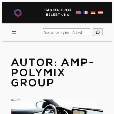
Direkt
zum
DAS MATERIAL
Inhalt
BELEBT UNS!
wechseln
Suchen
Sie
nach
AUTOR:
AMP-
POLYMIX
GROUP