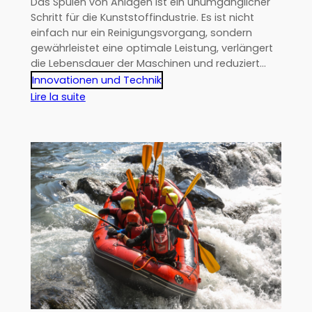
Das Spülen von Anlagen ist ein unumgänglicher
Schritt für die Kunststoffindustrie. Es ist nicht
einfach nur ein Reinigungsvorgang, sondern
gewährleistet eine optimale Leistung, verlängert
die Lebensdauer der Maschinen und reduziert…
Innovationen und Technik
:
Lire la suite
Optimieren
Sie
Ihre
Maschinen:
Warum
und
wie
effektiv
spülen?