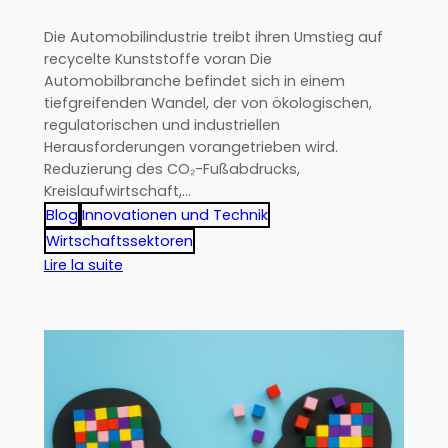
Die Automobilindustrie treibt ihren Umstieg auf
recycelte Kunststoffe voran Die
Automobilbranche befindet sich in einem
tiefgreifenden Wandel, der von ökologischen,
regulatorischen und industriellen
Herausforderungen vorangetrieben wird.
Reduzierung des CO₂-Fußabdrucks,
Kreislaufwirtschaft,…
Blog
Innovationen und Technik
Wirtschaftssektoren
:
Lire la suite
Kunststoffverarbeitung
in
der
Automobilindustrie:
Wie
lassen
sich
die