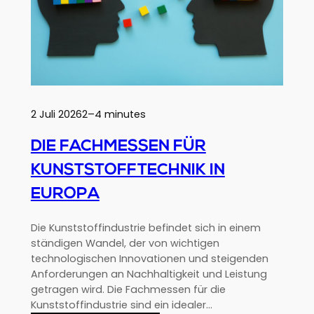
neuen
europäischen
Anforderungen
mithilfe
von
recycelten
Materialien
2 Juli 2026
2–4 minutes
vorwegnehmen?
DIE FACHMESSEN FÜR
KUNSTSTOFFTECHNIK IN
EUROPA
Die Kunststoffindustrie befindet sich in einem
ständigen Wandel, der von wichtigen
technologischen Innovationen und steigenden
Anforderungen an Nachhaltigkeit und Leistung
getragen wird. Die Fachmessen für die
Kunststoffindustrie sind ein idealer…