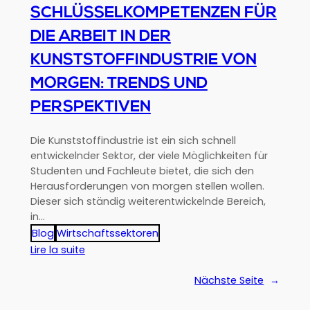
SCHLÜSSELKOMPETENZEN FÜR
DIE ARBEIT IN DER
KUNSTSTOFFINDUSTRIE VON
MORGEN: TRENDS UND
PERSPEKTIVEN
Die Kunststoffindustrie ist ein sich schnell
entwickelnder Sektor, der viele Möglichkeiten für
Studenten und Fachleute bietet, die sich den
Herausforderungen von morgen stellen wollen.
Dieser sich ständig weiterentwickelnde Bereich,
in…
Blog
Wirtschaftssektoren
:
Lire la suite
Schlüsselkompetenzen
für
Nächste Seite
→
die