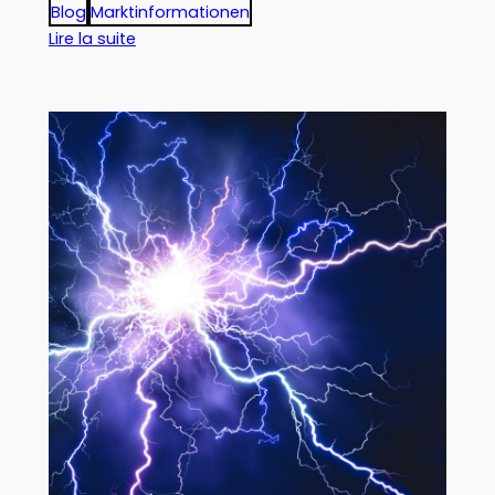
Blog
Marktinformationen
:
Lire la suite
Die
Fachmessen
für
Kunststofftechnik
in
Europa