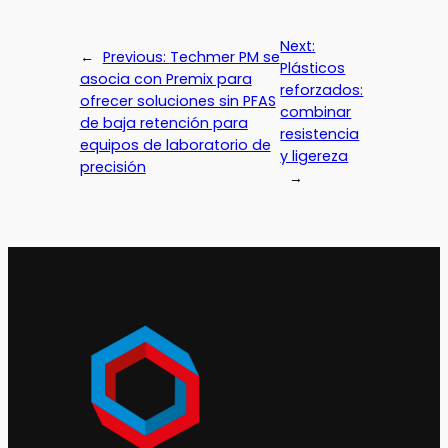
Next:
←
Previous:
Techmer PM se
Plásticos
asocia con Premix para
reforzados:
ofrecer soluciones sin PFAS
combinar
de baja retención para
resistencia
equipos de laboratorio de
y ligereza
precisión
→