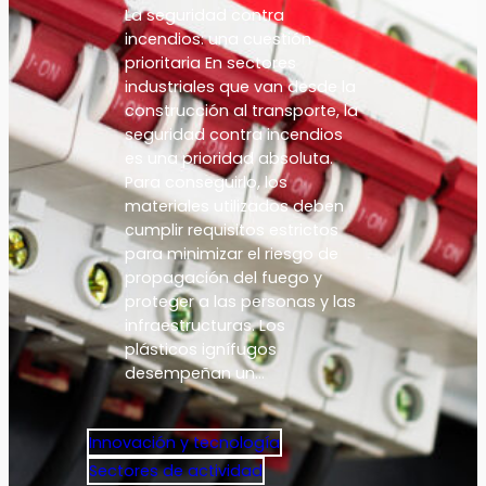
La seguridad contra
incendios: una cuestión
prioritaria En sectores
industriales que van desde la
construcción al transporte, la
seguridad contra incendios
es una prioridad absoluta.
Para conseguirlo, los
materiales utilizados deben
cumplir requisitos estrictos
para minimizar el riesgo de
propagación del fuego y
proteger a las personas y las
infraestructuras. Los
plásticos ignífugos
desempeñan un…
Innovación y tecnología
Sectores de actividad