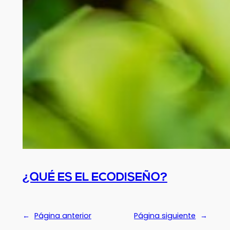
¿QUÉ ES EL ECODISEÑO?
←
Página anterior
Página siguiente
→