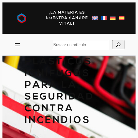
Saltar
al
¡LA MATERIA ES
contenido
NUESTRA SANGRE
VITAL!
Busca
en
PLÁSTICOS
IGNÍFUGOS
PARA LA
SEGURIDAD
CONTRA
INCENDIOS