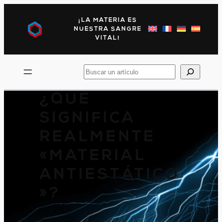
Saltar
al
¡LA MATERIA ES
contenido
NUESTRA SANGRE
VITAL!
Busca
en
¿QUÉ
SIGNIFICA
REALMENTE
«MATERIAL
ANTIESTÁTICO
»?