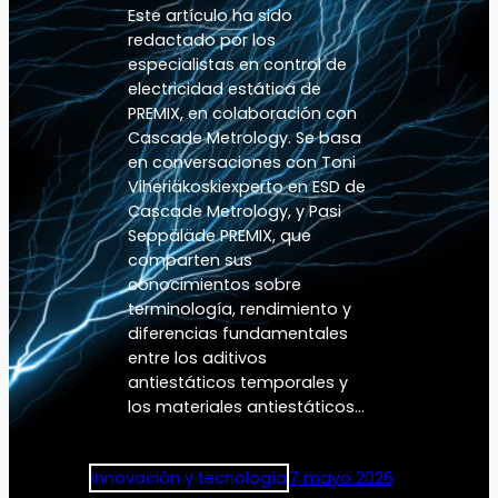
Este artículo ha sido
redactado por los
especialistas en control de
electricidad estática de
PREMIX, en colaboración con
Cascade Metrology. Se basa
en conversaciones con Toni
Viheriäkoskiexperto en ESD de
Cascade Metrology, y Pasi
Seppäläde PREMIX, que
comparten sus
conocimientos sobre
terminología, rendimiento y
diferencias fundamentales
entre los aditivos
antiestáticos temporales y
los materiales antiestáticos…
Innovación y tecnología
7 mayo 2026