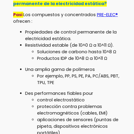
permanente de la electricidad estática?
Pasi
Los compuestos y concentrados
PRE-ELEC®
ofrecen :
Propiedades de control permanente de la
electricidad estática.
Resistividad estable (de 10^0 Ω a 10^11 Ω).
Soluciones de carbono hasta 10^8 Ω
Productos IDP de 10^8 Ω a 10^11 Ω
Una amplia gama de polímeros
Por ejemplo, PP, PS, PE, PA, PC/ABS, PBT,
TPU, TPE
Des performances fiables pour
control electrostático
protección contra problemas
electromagnéticos (cables, EMI)
aplicaciones de sensores (puntas de
pipeta, dispositivos electrónicos
portátiles)