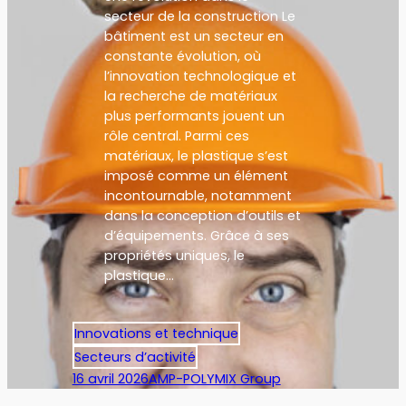
secteur de la construction Le
bâtiment est un secteur en
constante évolution, où
l’innovation technologique et
la recherche de matériaux
plus performants jouent un
rôle central. Parmi ces
matériaux, le plastique s’est
imposé comme un élément
incontournable, notamment
dans la conception d’outils et
d’équipements. Grâce à ses
propriétés uniques, le
plastique…
Innovations et technique
Secteurs d’activité
16 avril 2026
AMP-POLYMIX Group