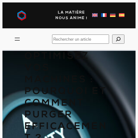
Aller
au
LA MATIÈRE
contenu
NOUS ANIME !
Rechercher
OPTIMISEZ
VOS
MACHINES :
POURQUOI ET
COMMENT
PURGER
EFFICACEMEN