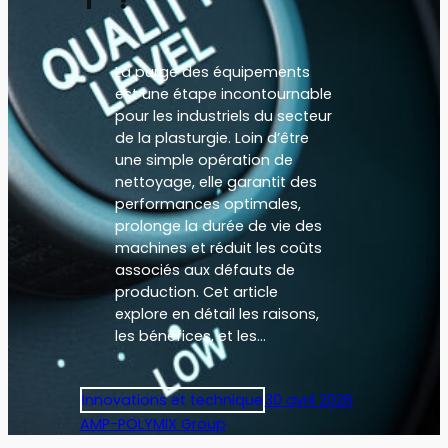
T ?
La purge des équipements
est une étape incontournable
pour les industriels du secteur
de la plasturgie. Loin d’être
une simple opération de
nettoyage, elle garantit des
performances optimales,
prolonge la durée de vie des
machines et réduit les coûts
associés aux défauts de
production. Cet article
explore en détail les raisons,
les bénéfices, et les…
Innovations et technique
30 avril 2026
AMP-POLYMIX Group