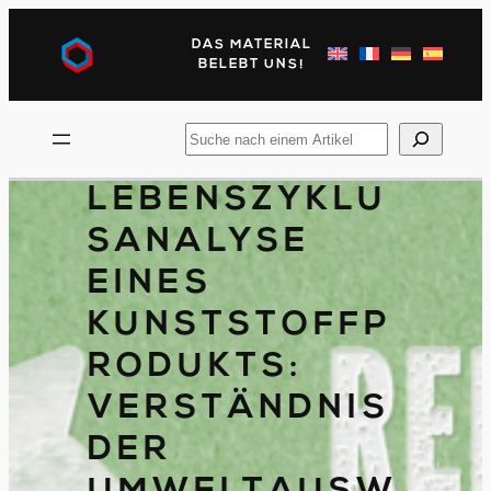
Direkt
zum
DAS MATERIAL
Inhalt
BELEBT UNS!
wechseln
Suchen
Sie
nach
LEBENSZYKLU
SANALYSE
EINES
KUNSTSTOFFP
RODUKTS:
VERSTÄNDNIS
DER