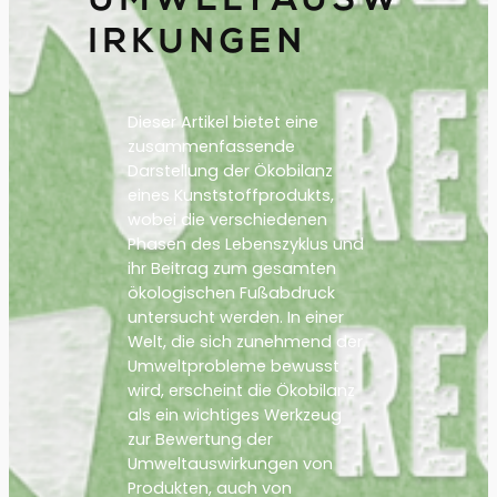
UMWELTAUSW
IRKUNGEN
Dieser Artikel bietet eine
zusammenfassende
Darstellung der Ökobilanz
eines Kunststoffprodukts,
wobei die verschiedenen
Phasen des Lebenszyklus und
ihr Beitrag zum gesamten
ökologischen Fußabdruck
untersucht werden. In einer
Welt, die sich zunehmend der
Umweltprobleme bewusst
wird, erscheint die Ökobilanz
als ein wichtiges Werkzeug
zur Bewertung der
Umweltauswirkungen von
Produkten, auch von