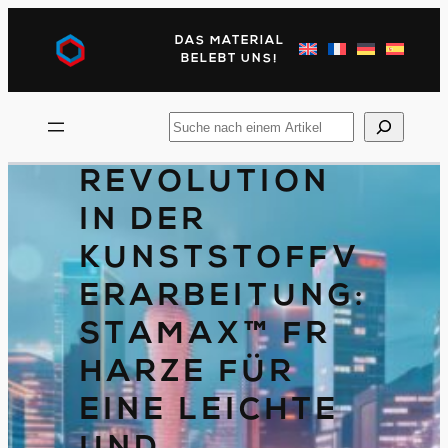
Direkt
zum
DAS MATERIAL
Inhalt
BELEBT UNS!
wechseln
Suchen
Sie
nach
REVOLUTION
IN DER
KUNSTSTOFFV
ERARBEITUNG:
STAMAX™ FR
HARZE FÜR
EINE LEICHTE