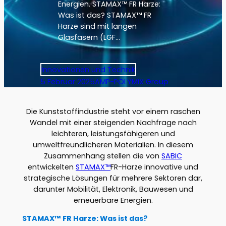
Energien. STAMAX™ FR Harze:
Was ist das? STAMAX™ FR
Harze sind mit langen
Glasfasern (LGF…
Innovationen und Technik
5 Februar 2025
AMP-POLYMIX Group
Die Kunststoffindustrie steht vor einem raschen
Wandel mit einer steigenden Nachfrage nach
leichteren, leistungsfähigeren und
umweltfreundlicheren Materialien. In diesem
Zusammenhang stellen die von
SABIC
entwickelten
STAMAX™
FR-Harze innovative und
strategische Lösungen für mehrere Sektoren dar,
darunter Mobilität, Elektronik, Bauwesen und
erneuerbare Energien.
STAMAX™ FR Harze: Was ist das?