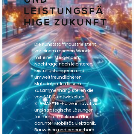
UND
LEISTUNGSFÄ
HIGE ZUKUNFT
Die Kunststoffindustrie steht
vor einem raschen Wandel
mit einer steigenden
Nachfrage nach leichteren,
leistungsfähigeren und
umweltfreundlicheren
Materialien. In diesem
Zusammenhang stellen die
von SABIC entwickelten
STAMAX™FR-Harze innovative
und strategische Lösungen
für mehrere Sektoren dar,
darunter Mobilität, Elektronik,
Bauwesen und erneuerbare