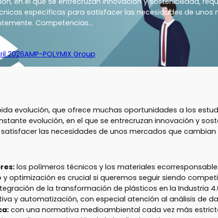
ón, en el que se entrecruzan innovación y sostenibilidad, requ
nicas específicas para satisfacer las necesidades de unos
ntemente. Competencias…
ril 2026
AMP-POLYMIX Group
ápida evolución, que ofrece muchas oportunidades a los estu
stante evolución, en el que se entrecruzan innovación y sost
a satisfacer las necesidades de unos mercados que cambian
res:
los polímeros técnicos y los materiales ecorresponsable
 y optimización es crucial si queremos seguir siendo competi
ntegración de la transformación de plásticos en la Industria
tiva y automatización, con especial atención al análisis de d
ca:
con una normativa medioambiental cada vez más estricta, 