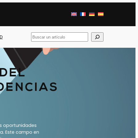
Busca
AD
en
 DEL
DENCIAS
as oportunidades
na. Este campo en