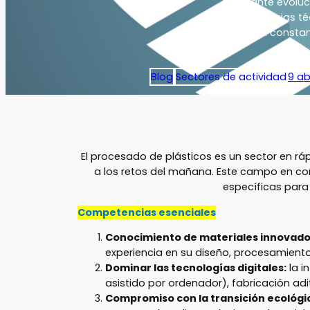
constante evoluci
competencias téc
cambian consta
Blog
Sectores de actividad
9 ab
El procesado de plásticos es un sector en r
a los retos del mañana. Este campo en con
específicas par
Competencias esenciales
Conocimiento de materiales innovado
experiencia en su diseño, procesamiento
Dominar las tecnologías digitales:
la i
asistido por ordenador), fabricación adi
Compromiso con la transición ecológi