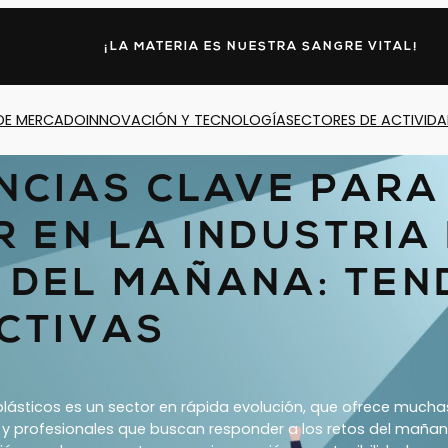
¡LA MATERIA ES NUESTRA SANGRE VITAL!
DE MERCADO
INNOVACIÓN Y TECNOLOGÍA
SECTORES DE ACTIVID
NCIAS CLAVE PARA
 EN LA INDUSTRIA
 DEL MAÑANA: TEN
CTIVAS
plásticos es un sector en rápida evolución, que ofrece much
s y profesionales que buscan responder a los retos del maña