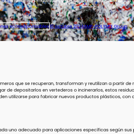
omprender estos materiales y su papel en la transformación de
ones ecorresponsables
10 octubre 2024
AMP-POLYMIX Group
límeros que se recuperan, transforman y reutilizan a partir d
ugar de depositarlos en vertederos o incinerarlos, estos residuo
n utilizarse para fabricar nuevos productos plásticos, con c
o, cada uno adecuado para aplicaciones específicas según sus