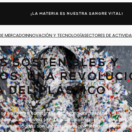
¡LA MATERIA ES NUESTRA SANGRE VITAL!
DE MERCADO
INNOVACIÓN Y TECNOLOGÍA
SECTORES DE ACTIVID
S SOSTENIBLES Y
OS: UNA REVOLUCI
A DEL PLÁSTICO
se enfrenta a constantes retos medioambientales, la búsq
bles en la industria se ha convertido en un imperativo. En la i
teriales reciclados son una respuesta prometedora a esta ne