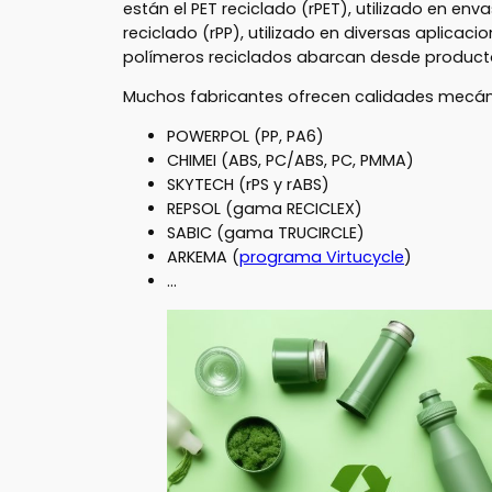
están el PET reciclado (rPET), utilizado en envas
reciclado (rPP), utilizado en diversas aplicac
polímeros reciclados abarcan desde productos
Muchos fabricantes ofrecen calidades mecáni
POWERPOL (PP, PA6)
CHIMEI (ABS, PC/ABS, PC, PMMA)
SKYTECH (rPS y rABS)
REPSOL (gama RECICLEX)
SABIC (gama TRUCIRCLE)
ARKEMA (
programa Virtucycle
)
…