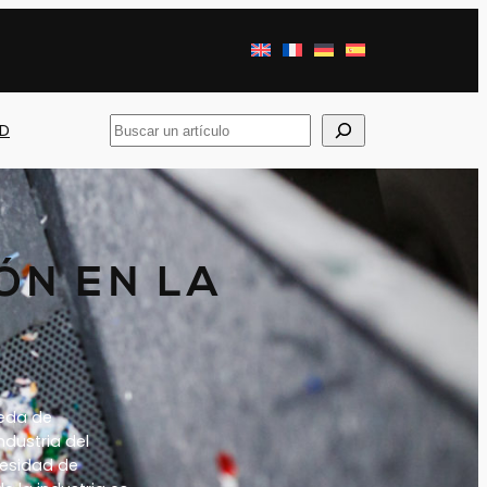
Busca
AD
en
ÓN EN LA
ueda de
ndustria del
cesidad de