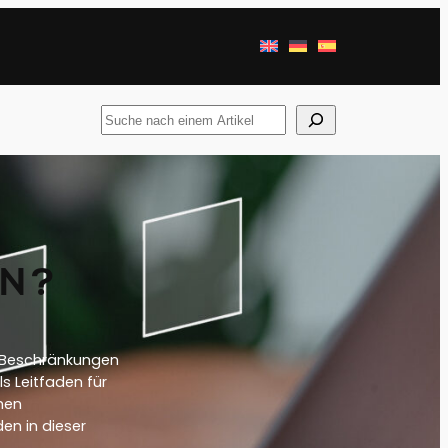
Suchen
Sie
nach
ON?
n, Beschränkungen
ls Leitfaden für
chen
en in dieser