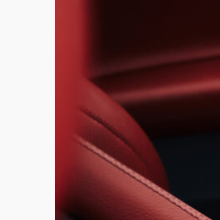
WIE
ANF
MAT