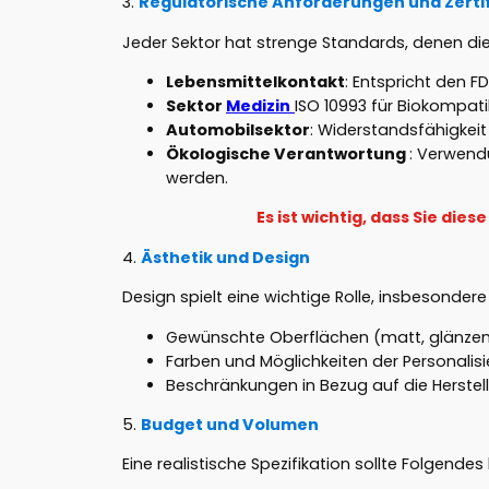
3.
Regulatorische Anforderungen und Zerti
Jeder Sektor hat strenge Standards, denen di
Lebensmittelkontakt
: Entspricht den F
Sektor
Medizin
ISO 10993 für Biokompatib
Automobilsektor
: Widerstandsfähigkei
Ökologische Verantwortung
: Verwend
werden.
Es ist wichtig, dass Sie d
4.
Ästhetik und Design
Design spielt eine wichtige Rolle, insbesondere
Gewünschte Oberflächen (matt, glänzend,
Farben und Möglichkeiten der Personalisi
Beschränkungen in Bezug auf die Herstell
5.
Budget und Volumen
Eine realistische Spezifikation sollte Folgendes