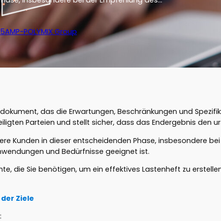
hase, insbesondere bei der Empfehlung des…
25
AMP-POLYMIX Group
seldokument, das die Erwartungen, Beschränkungen und Spezifik
beteiligten Parteien und stellt sicher, dass das Endergebnis den
sere Kunden in dieser entscheidenden Phase, insbesondere be
Anwendungen und Bedürfnisse geeignet ist.
e, die Sie benötigen, um ein effektives Lastenheft zu erstellen
der Ziele
: