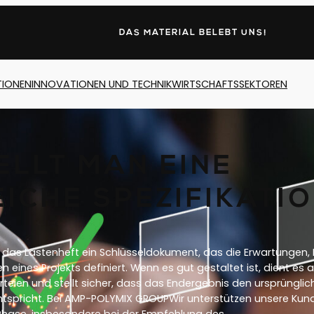
DAS MATERIAL BELEBT UNS!
TIONEN
INNOVATIONEN UND TECHNIK
WIRTSCHAFTSSEKTOREN
ELLT MAN EINE
ICHE SPEZIFIKATI
ist das Lastenheft ein Schlüsseldokument, das die Erwartunge
n eines Projekts definiert. Wenn es gut gestaltet ist, dient es a
Parteien und stellt sicher, dass das Endergebnis den ursprüngli
tspricht. Bei AMP-POLYMIX GROUPWir unterstützen unsere Kund