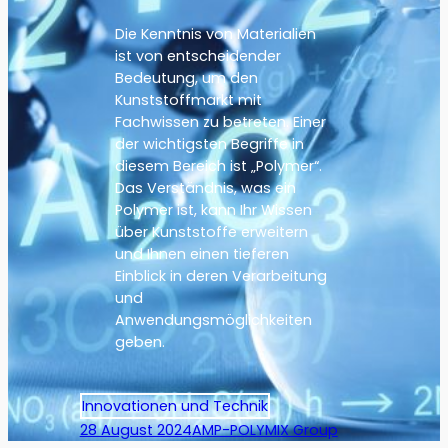
Die Kenntnis von Materialien
ist von entscheidender
Bedeutung, um den
Kunststoffmarkt mit
Fachwissen zu betreten. Einer
der wichtigsten Begriffe in
diesem Bereich ist „Polymer“.
Das Verständnis, was ein
Polymer ist, kann Ihr Wissen
über Kunststoffe erweitern
und Ihnen einen tieferen
Einblick in deren Verarbeitung
und
Anwendungsmöglichkeiten
geben.
Innovationen und Technik
28 August 2024
AMP-POLYMIX Group