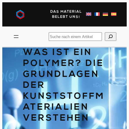
Direkt
zum
DAS MATERIAL
Inhalt
BELEBT UNS!
wechseln
Suchen
Sie
nach
WAS IST EIN
POLYMER? DIE
GRUNDLAGEN
DER
KUNSTSTOFFM
ATERIALIEN
VERSTEHEN