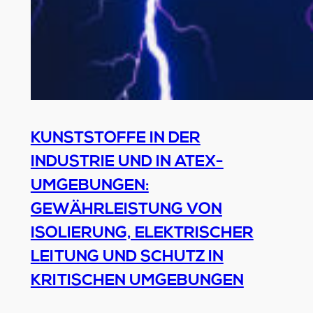
KUNSTSTOFFE IN DER
INDUSTRIE UND IN ATEX-
UMGEBUNGEN:
GEWÄHRLEISTUNG VON
ISOLIERUNG, ELEKTRISCHER
LEITUNG UND SCHUTZ IN
KRITISCHEN UMGEBUNGEN